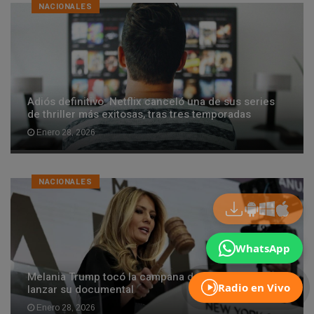
NACIONALES
Adiós definitivo: Netflix canceló una de sus series
de thriller más exitosas, tras tres temporadas
Enero 28, 2026
NACIONALES
WhatsApp
Melania Trump tocó la campana de Wall Street para
Radio en Vivo
lanzar su documental
Enero 28, 2026