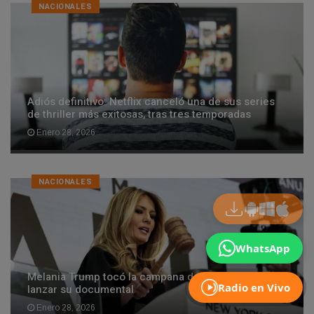
NACIONALES
Adiós definitivo: Netflix canceló una de sus series
de thriller más exitosas, tras tres temporadas
Enero 28, 2026
NACIONALES
WhatsApp
Melania Trump tocó la campana de Wall Street para
Radio en Vivo
lanzar su documental
Enero 28, 2026