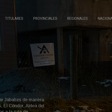
 Negro
TITULARES
PROVINCIALES
REGIONALES
NACION
nizaciones sociales y distintos
ito caminó junto a la columna que