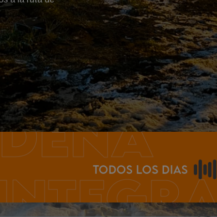
che hasta el Centro Cívico.
 una frase que rápidamente se
y medios de comunicación: “La
"