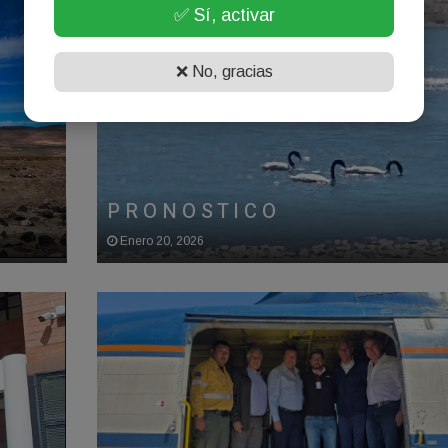
✅ Sí, activar
❌ No, gracias
P R O N O S T I C O
Enero 20, 2026