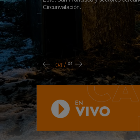
recorrió las calles de Barilo
Durante la jornada expresó
difundió en redes sociales 
Argentina no se vende, man