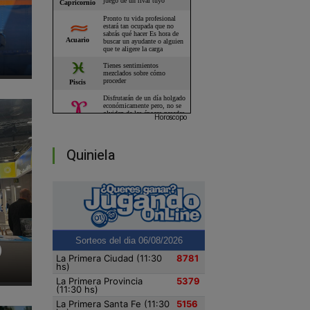
Horoscopo
Quiniela
)