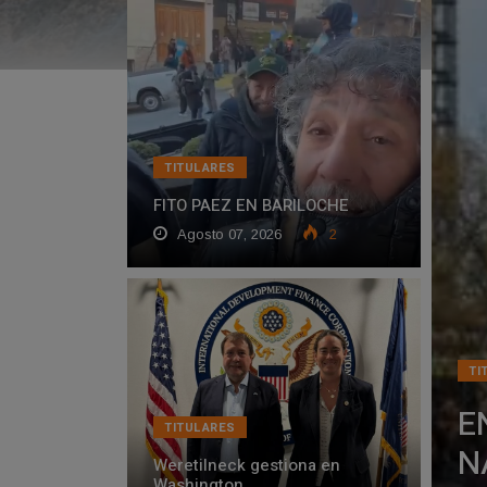
TITULARES
FITO PAEZ EN BARILOCHE
Agosto 07, 2026
2
TI
E
TITULARES
N
Weretilneck gestiona en
Washington