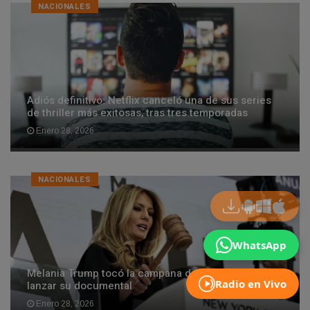
NACIONALES
Adiós definitivo: Netflix canceló una de sus series
de thriller más exitosas, tras tres temporadas
Enero 28, 2026
NACIONALES
WhatsApp
Melania Trump tocó la campana de Wall Street para
Radio en Vivo
lanzar su documental
Enero 28, 2026