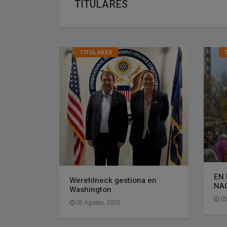
TITULARES
TITULARES
EN 
Weretilneck gestiona en
NA
Washington
05
05 Agosto, 2026