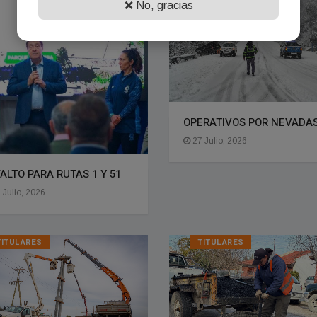
❌ No, gracias
OPERATIVOS POR NEVADA
27 Julio, 2026
ALTO PARA RUTAS 1 Y 51
 Julio, 2026
TITULARES
TITULARES