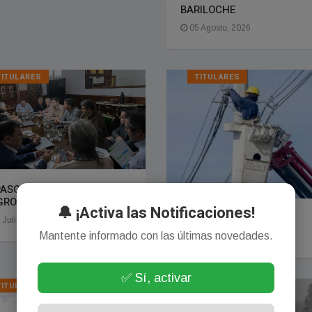
BARILOCHE
05 Agosto, 2026
TITULARES
TITULARES
ASO DE GESTION EN RIO
GRO
🔔 ¡Activa las Notificaciones!
SAN ANTONIO OESTE
 Julio, 2026
Mantente informado con las últimas novedades.
28 Julio, 2026
✅ Sí, activar
TITULARES
TITULARES