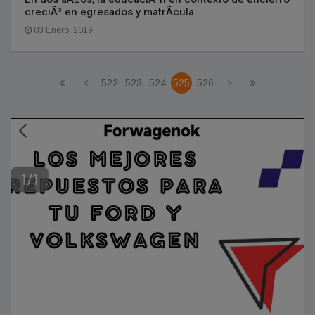
creciÃ³ en egresados y matrÃ­cula
03 Enero, 2019
522
523
524
525
526