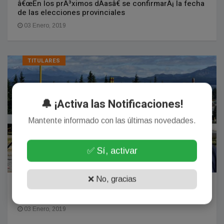
â€œEn los prÃ³ximos dÃ­asâ€ se confirmarÃ¡ la fecha
de las elecciones provinciales
03 Enero, 2019
TITULARES
🔔 ¡Activa las Notificaciones!
Mantente informado con las últimas novedades.
✅ Sí, activar
❌ No, gracias
Macri en un breve acto en Bariloche inaugurÃ³ el
Gasoducto Cordillerano
03 Enero, 2019