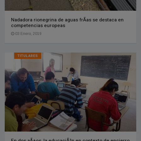
Nadadora rionegrina de aguas frÃ­as se destaca en
competencias europeas
03 Enero, 2019
TITULARES
En dos aÃ±os, la educaciÃ³n en contexto de encierro